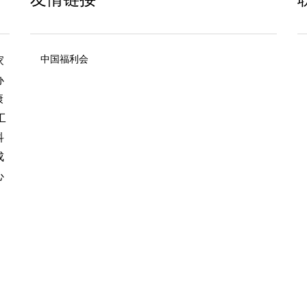
中国福利会
家
办
康
工
科
成
心